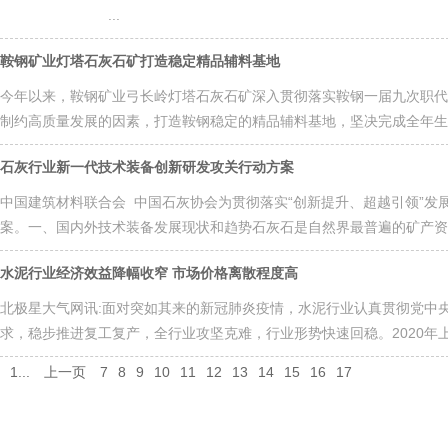
...
鞍钢矿业灯塔石灰石矿打造稳定精品辅料基地
今年以来，鞍钢矿业弓长岭灯塔石灰石矿深入贯彻落实鞍钢一届九次职代
制约高质量发展的因素，打造鞍钢稳定的精品辅料基地，坚决完成全年生产
石灰行业新一代技术装备创新研发攻关行动方案
中国建筑材料联合会 中国石灰协会为贯彻落实“创新提升、超越引领”
案。一、国内外技术装备发展现状和趋势石灰石是自然界最普遍的矿产资源
水泥行业经济效益降幅收窄 市场价格离散程度高
北极星大气网讯:面对突如其来的新冠肺炎疫情，水泥行业认真贯彻党中
求，稳步推进复工复产，全行业攻坚克难，行业形势快速回稳。2020年上
1...
上一页
7
8
9
10
11
12
13
14
15
16
17