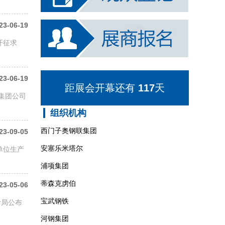
中国机械工程学会
23-06-19
中国冶金矿山企业协会
开征求
中国节能协会等
支持单位及科研院校：
23-06-19
达涅利集团
距展会开幕还有
117
天
展会日期：
集团公司
西马克集团
组织机构
2026年12月03日--05日
西门子奥钢联集团
23-09-05
布展时间：
安塞乐米塔尔
单位生产
2026年12月01日--02日
浦项集团
参观时间：
蒂森克虏伯
23-05-06
宝武钢铁
2026年12月03日（09:00-16:30）
计局公布
河钢集团
2026年12月04日（09:00-16:30）
沙钢集团
2026年12月05日（09:00-14:00）