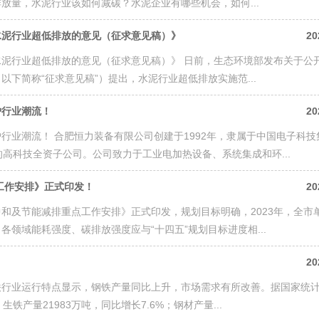
排放量，水泥行业该如何减碳？水泥企业有哪些机会，如何...
水泥行业超低排放的意见（征求意见稿）》
20
泥行业超低排放的意见（征求意见稿）》 日前，生态环境部发布关于公
下简称“征求意见稿”）提出，水泥行业超低排放实施范...
炉行业潮流！
20
行业潮流！ 合肥恒力装备有限公司创建于1992年，隶属于中国电子科技
高科技全资子公司。公司致力于工业电加热设备、系统集成和环...
点工作安排》正式印发！
20
碳中和及节能减排重点工作安排》正式印发，规划目标明确，2023年，全市
领域能耗强度、碳排放强度应与“十四五”规划目标进度相...
20
行业运行特点显示，钢铁产量同比上升，市场需求有所改善。据国家统
铁产量21983万吨，同比增长7.6%；钢材产量...