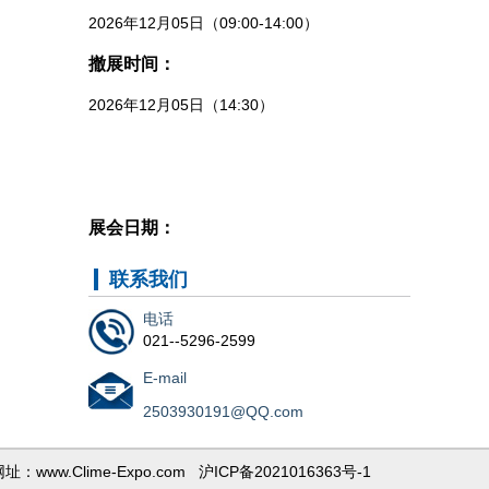
共同组织单位：
撤展时间：
德励国际会展集团
2026年12月05日（14:30）
宝山钢铁股份有限公司
全联冶金商会
江苏省冶金行业协会
展会日期：
上海市金属学会等
2026年12月03日--05日
战略合作单位：
联系我们
布展时间：
励兴展览（上海）有限公司
电话
2026年12月01日--02日
上海申仕展览服务有限公司
021--5296-2599
参观时间：
组委会执行招展单位：
E-mail
2026年12月03日（09:00-16:30）
励兴展览（上海）有限公司
2503930191@QQ.com
2026年12月04日（09:00-16:30）
战略合作媒体：
咨询QQ：2503930191
址：www.Clime-Expo.com
沪ICP备2021016363号
-1
2026年12月05日（09:00-14:00）
中国钢铁新闻网\中钢网\我的钢铁网\兰格钢铁网