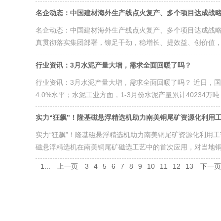
名企动态：中国建材海外生产线点火复产、多个项目达成战
名企动态：中国建材海外生产线点火复产、多个项目达成战略
真贯彻落实集团部署，铆足干劲，稳增长、提效益、创价值，收
行业资讯：3月水泥产量大增，需求全面回暖了吗？
行业资讯：3月水泥产量大增，需求全面回暖了吗？ 近日，国
4.0%水平；水泥工业方面，1-3月份水泥产量累计40234万吨，
实力“狂飙”！隆基磁悬浮精选机助力南美铜尾矿资源化利用
实力“狂飙”！隆基磁悬浮精选机助力南美铜尾矿资源化利用
磁悬浮精选机在南美铜尾矿磁选工艺中的首次应用，对当地铜尾
1...
上一页
3
4
5
6
7
8
9
10
11
12
13
下一页