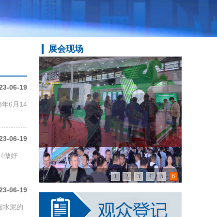
展会现场
23-06-19
年6月14
鸣谢指导单位：（拟）
世界钢铁协会
23-06-19
全球低碳冶金创新联盟
《做好
欧洲钢铁协会
1
2
3
4
5
6
欧洲冶金设备协会
null
23-06-19
国际采矿及金属协会
国水泥的
中国钢铁工业协会